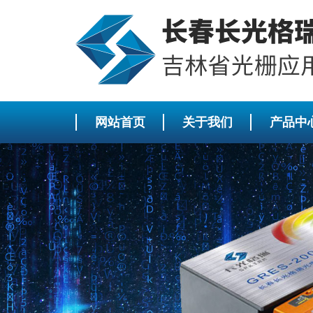
网站首页
关于我们
产品中