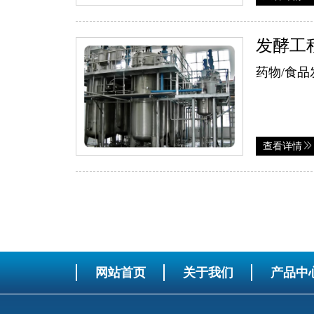
发酵工
药物/食
查看详情
网站首页
关于我们
产品中