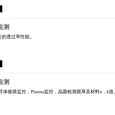
检测
片的透过率性能。
检测
半导体镀膜监控，Plasma监控，晶圆检测膜厚及材料n，k值