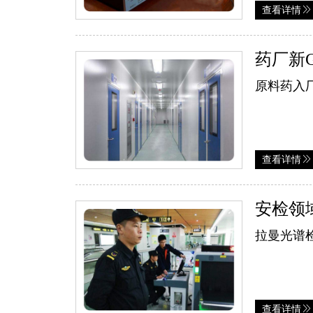
查看详情
药厂新G
原料药入
查看详情
安检领
拉曼光谱
查看详情