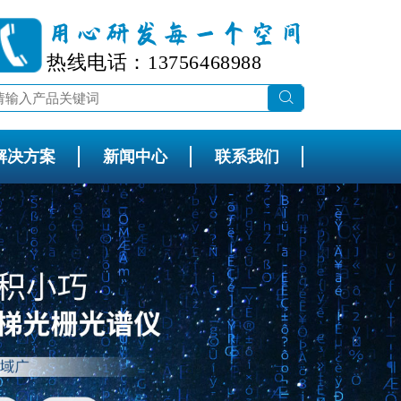
热线电话：13756468988
解决方案
新闻中心
联系我们