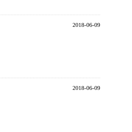
2018-06-09
2018-06-09