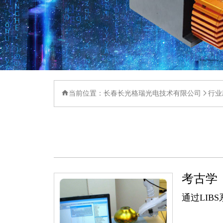
当前位置：
长春长光格瑞光电技术有限公司
行业
考古学
通过LIB