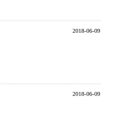
2018-06-09
2018-06-09
。