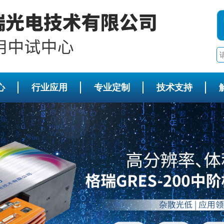
心
行业应用
专业定制
技术支持