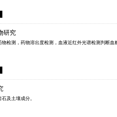
物研究
药物检测，药物溶出度检测，血液近红外光谱检测判断血
究
岩石及土壤成分。