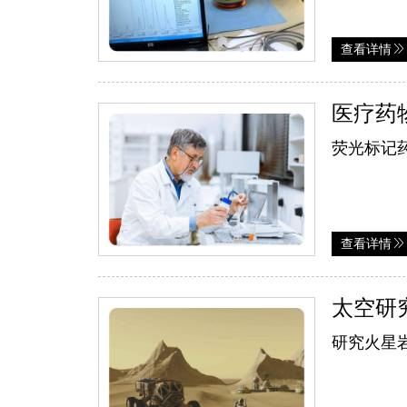
查看详情
医疗药
荧光标记
查看详情
太空研
研究火星